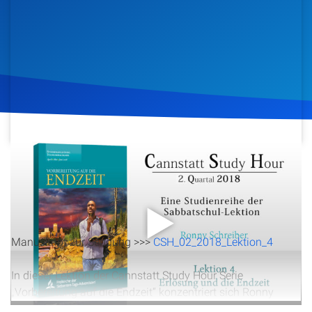
Artikel
Podcasts
Studienzentrum
Über Uns
25. April 2018
1.256
Klicks
Download
Kontakt
Spenden
Manuskript zur Sendung >>>
CSH_02_2018_Lektion_4
In dieser Lektion der Cannstatt Study Hour Serie
„Vorbereitung auf die Endzeit“ konzentriert sich Ronny
Schreiber auf das Thema Erlösung und die Endzeit. Er