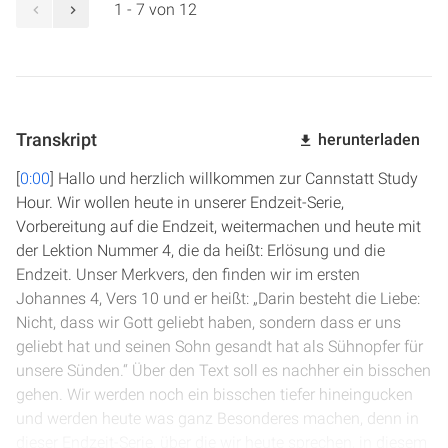
1 - 7 von 12
Transkript
herunterladen
[
0:00
] Hallo und herzlich willkommen zur Cannstatt Study
Hour. Wir wollen heute in unserer Endzeit-Serie,
Vorbereitung auf die Endzeit, weitermachen und heute mit
der Lektion Nummer 4, die da heißt: Erlösung und die
Endzeit. Unser Merkvers, den finden wir im ersten
Johannes 4, Vers 10 und er heißt: „Darin besteht die Liebe:
Nicht, dass wir Gott geliebt haben, sondern dass er uns
geliebt hat und seinen Sohn gesandt hat als Sühnopfer für
unsere Sünden.“ Über den Text soll es nachher ein bisschen
gehen. Wir werden noch ein bisschen tiefer hineingucken
und werden heute was ganz Besonderes machen, denn in
dieser Endzeit-Serie, über die wir heute sprechen, in diesem