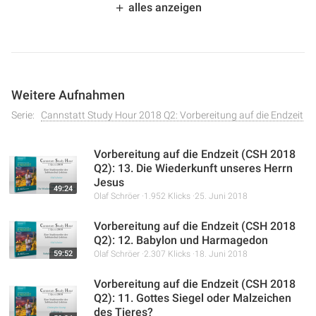
alles anzeigen
beleuchtet die tiefe Liebe Gottes, die sich in der Sendung
seines Sohnes Jesus Christus manifestiert. Die
Ausführungen zeigen, wie Christus das wahre Wesen
Gottes offenbart und wie die Liebe Gottes sich in seinem
Opfer am Kreuz zeigt. Weiterhin wird die Rolle des Heiligen
Weitere Aufnahmen
Geistes als Tröster und Führer in den letzten Tagen
thematisiert und die Bedeutung des neuen Bundes für die
Serie:
Cannstatt Study Hour 2018 Q2: Vorbereitung auf die Endzeit
Erlösung hervorgehoben.
Vorbereitung auf die Endzeit (CSH 2018
Q2): 13. Die Wiederkunft unseres Herrn
Jesus
49:24
Olaf Schröer
1.952 Klicks
25. Juni 2018
Vorbereitung auf die Endzeit (CSH 2018
Q2): 12. Babylon und Harmagedon
59:52
Olaf Schröer
2.307 Klicks
18. Juni 2018
Vorbereitung auf die Endzeit (CSH 2018
Q2): 11. Gottes Siegel oder Malzeichen
des Tieres?