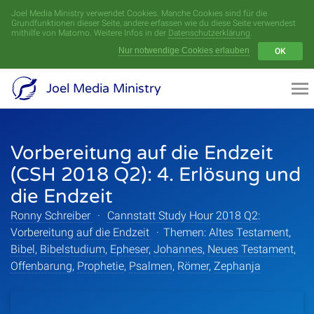
Joel Media Ministry verwendet Cookies. Manche Cookies sind für die
Menü
Grundfunktionen dieser Seite, andere erfassen wie du diese Seite verwendest
mithilfe von Matomo. Weitere Infos in der
Datenschutzerklärung
.
Nur notwendige Cookies erlauben
OK
Videoarchiv
Joel Media Ministry
Aufnahmen
Vorbereitung auf die Endzeit
Serien
(CSH 2018 Q2): 4. Erlösung und
Sprecher
die Endzeit
Ronny Schreiber
·
Cannstatt Study Hour 2018 Q2:
Themen
Vorbereitung auf die Endzeit
·
Themen:
Altes Testament
,
Bibel
,
Bibelstudium
,
Epheser
,
Johannes
,
Neues Testament
,
Offenbarung
,
Prophetie
,
Psalmen
,
Römer
,
Zephanja
Startseite