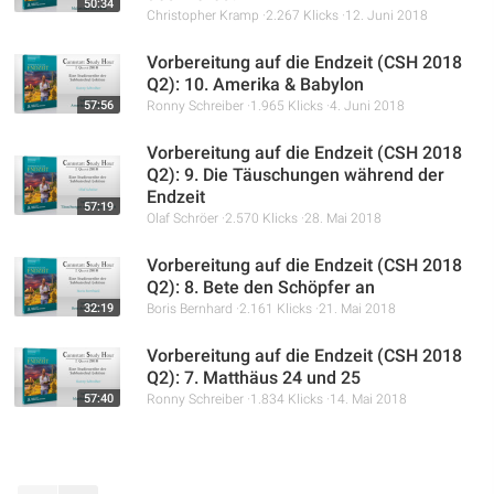
50:34
Christopher Kramp
2.267 Klicks
12. Juni 2018
Vorbereitung auf die Endzeit (CSH 2018
Q2): 10. Amerika & Babylon
57:56
Ronny Schreiber
1.965 Klicks
4. Juni 2018
Vorbereitung auf die Endzeit (CSH 2018
Q2): 9. Die Täuschungen während der
Endzeit
57:19
Olaf Schröer
2.570 Klicks
28. Mai 2018
Vorbereitung auf die Endzeit (CSH 2018
Q2): 8. Bete den Schöpfer an
32:19
Boris Bernhard
2.161 Klicks
21. Mai 2018
Vorbereitung auf die Endzeit (CSH 2018
Q2): 7. Matthäus 24 und 25
57:40
Ronny Schreiber
1.834 Klicks
14. Mai 2018