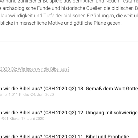
Anhand zahlreicher Beispiele aus dem Alten und Neuen Testame
ie archäologische Funde und historische Quellen die biblischen B
Glaubwürdigkeit und Tiefe der biblischen Erzählungen, die weit ü
blicke in menschliche Motive und göttliche Pläne geben.
020 Q2: Wie legen wir die Bibel aus?
n wir die Bibel aus? (CSH 2020 Q2) 13. Gemäß dem Wort Gotte
ramp
1.011 Klicks
24. Juni 2020
n wir die Bibel aus? (CSH 2020 Q2) 12. Umgang mit schwierig
r
961 Klicks
17. Juni 2020
n wir die Bibel aus? (CSH 2020 Q2) 11. Bibel und Prophetie