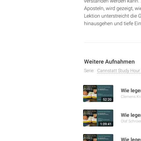
verstanden werden kann. 
Aposteln, wird gezeigt, w
Lektion unterstreicht die 
hinausgehen und tiefe Ein
Weitere Aufnahmen
Serie:
Cannstatt Study Hour 2
Wie lege
Clemens K
52:20
Wie lege
Olaf Schröe
1:09:41
Wie lege