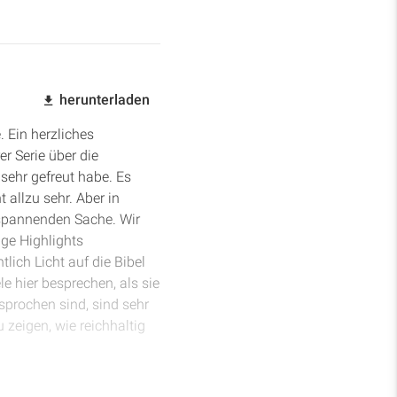
herunterladen
 Ein herzliches
r Serie über die
sehr gefreut habe. Es
 allzu sehr. Aber in
h spannenden Sache. Wir
ge Highlights
lich Licht auf die Bibel
e hier besprechen, als sie
sprochen sind, sind sehr
 zeigen, wie reichhaltig
rrn der Geschichte, der