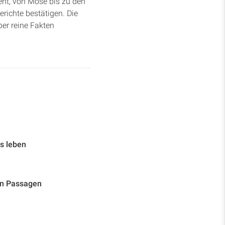
nt, von Mose bis zu den
erichte bestätigen. Die
ber reine Fakten
s leben
en Passagen