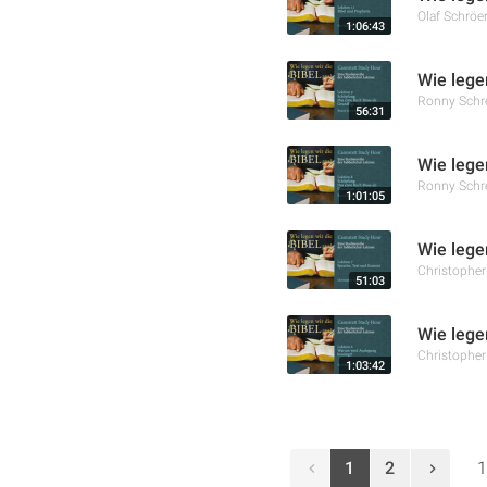
Olaf Schröe
1:06:43
Wie lege
Ronny Schr
56:31
Wie lege
Ronny Schr
1:01:05
Wie lege
Christophe
51:03
Wie lege
Christophe
1:03:42
1
2
1