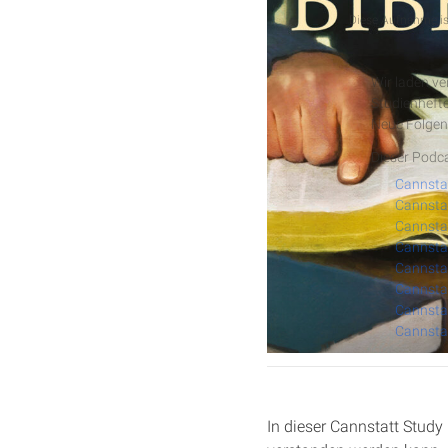
Podcast
Diese Aufnahme ist
Cannstat
Wir laden v
Studienhefte
Neue Folgen
Dieser Podca
Cannstat
Cannstat
Cannstat
Cannstat
Cannstat
Cannstat
In dieser Cannstatt Study