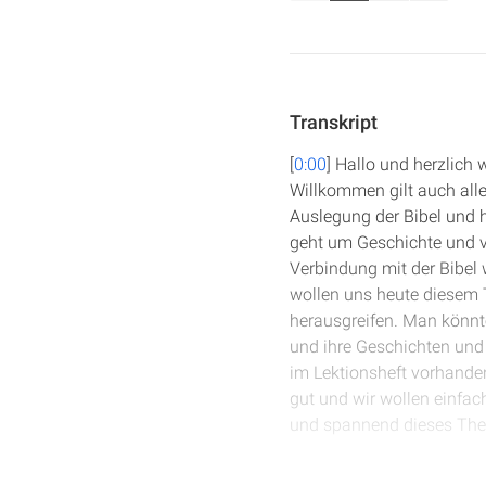
Transkript
[
0:00
] Hallo und herzlich
Willkommen gilt auch all
Auslegung der Bibel und h
geht um Geschichte und vie
Verbindung mit der Bibel 
wollen uns heute diesem 
herausgreifen. Man könnte 
und ihre Geschichten und 
im Lektionsheft vorhanden
gut und wir wollen einfac
und spannend dieses Them
[
1:42
] Und bevor wir dami