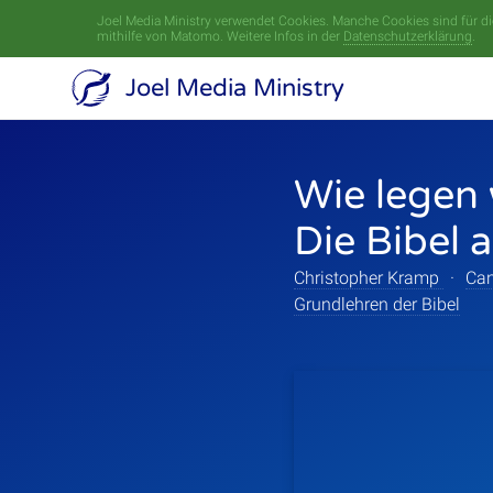
Joel Media Ministry verwendet Cookies. Manche Cookies sind für die
mithilfe von Matomo. Weitere Infos in der
Datenschutzerklärung
.
Joel Media Ministry
Wie legen 
Die Bibel 
Christopher Kramp
·
Can
Grundlehren der Bibel