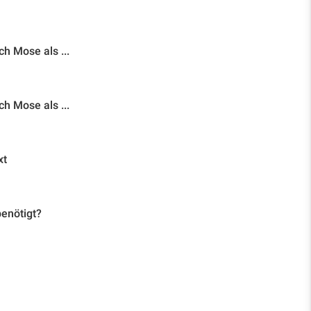
h Mose als ...
h Mose als ...
xt
enötigt?