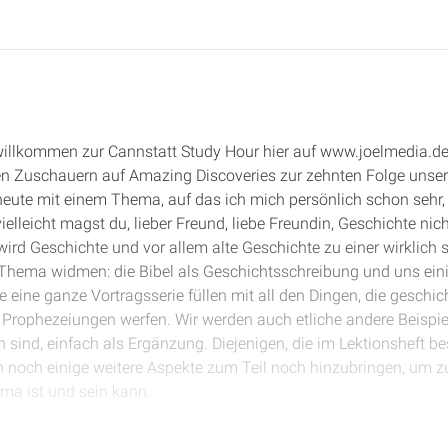
 willkommen zur Cannstatt Study Hour hier auf www.joelmedia.de.
en Zuschauern auf Amazing Discoveries zur zehnten Folge unsere
eute mit einem Thema, auf das ich mich persönlich schon sehr, 
lleicht magst du, lieber Freund, liebe Freundin, Geschichte nicht
wird Geschichte und vor allem alte Geschichte zu einer wirklic
Thema widmen: die Bibel als Geschichtsschreibung und uns eini
eine ganze Vortragsserie füllen mit all den Dingen, die geschicht
Prophezeiungen werfen. Wir werden auch etliche andere Beispiel
 sind, einfach als Ergänzung. Diejenigen, die im Lektionsheft be
h noch einige weitere Aspekte zum Teil noch hinzubringen, um zu
a ist und sein kann.
t beginnen, wollen wir gemeinsam ein Gebet sprechen und den He