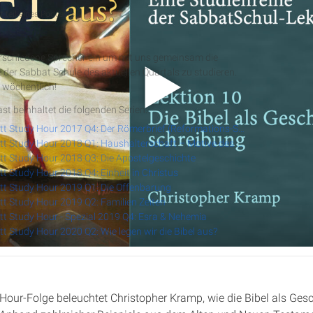
 teil eines Podcasts
t Study Hour
erschiedene Sprecher ein um mit uns gemeinsam die
 der Sabbat Schule des aktuellen Quartals zu studieren.
RSS-Feed
 wöchentlich!
st beinhaltet die folgenden Serien:
Cannstatt Study Hour 2017 Q4: Der Römerbrief (Reformations-Spezial)
Cannstatt Study Hour 2018 Q1: Haushalterschaft – Motive des Herzens
t Study Hour 2018 Q3: Die Apostelgeschichte
t Study Hour 2018 Q4: Einheit in Christus
t Study Hour 2019 Q1: Die Offenbarung
t Study Hour 2019 Q2: Familien Zeiten
t Study Hour - Spezial 2019 Q4: Esra & Nehemia
t Study Hour 2020 Q2: Wie legen wir die Bibel aus?
 Hour-Folge beleuchtet Christopher Kramp, wie die Bibel als Ge