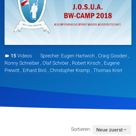
Artikel
Podcasts
Studienzentrum
15
Videos
Sprecher:
Eugen Hartwich
,
Craig Gooden
,
Über Uns
Ronny Schreiber
,
Olaf Schröer
,
Robert Kirsch
,
Eugene
Prewitt
,
Erhard Biró
,
Christopher Kramp
,
Thomas Knirr
Kontakt
Spenden
Sortieren:
Neue zuerst