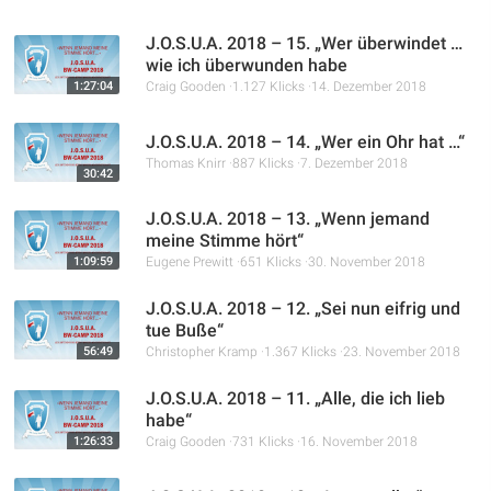
J.O.S.U.A. 2018 – 15. „Wer überwindet …
wie ich überwunden habe
1:27:04
Craig Gooden
1.127 Klicks
14. Dezember 2018
J.O.S.U.A. 2018 – 14. „Wer ein Ohr hat …“
Thomas Knirr
887 Klicks
7. Dezember 2018
30:42
J.O.S.U.A. 2018 – 13. „Wenn jemand
meine Stimme hört“
1:09:59
Eugene Prewitt
651 Klicks
30. November 2018
J.O.S.U.A. 2018 – 12. „Sei nun eifrig und
tue Buße“
56:49
Christopher Kramp
1.367 Klicks
23. November 2018
J.O.S.U.A. 2018 – 11. „Alle, die ich lieb
habe“
1:26:33
Craig Gooden
731 Klicks
16. November 2018