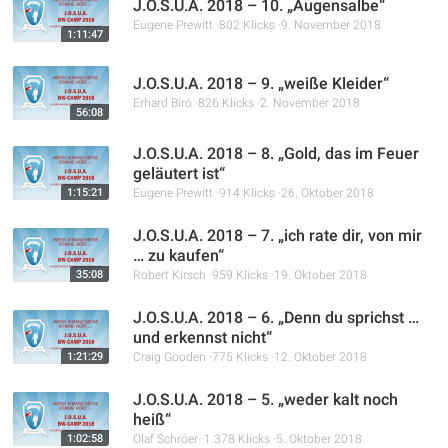
J.O.S.U.A. 2018 – 10. „Augensalbe“
Eugene Prewitt
802 Klicks
9. November 2018
1:11:47
J.O.S.U.A. 2018 – 9. „weiße Kleider“
Erhard Biró
826 Klicks
2. November 2018
56:08
J.O.S.U.A. 2018 – 8. „Gold, das im Feuer
geläutert ist“
1:15:21
Eugene Prewitt
914 Klicks
26. Oktober 2018
J.O.S.U.A. 2018 – 7. „ich rate dir, von mir
… zu kaufen“
35:08
Robert Kirsch
959 Klicks
19. Oktober 2018
J.O.S.U.A. 2018 – 6. „Denn du sprichst …
und erkennst nicht“
1:21:29
Craig Gooden
775 Klicks
12. Oktober 2018
J.O.S.U.A. 2018 – 5. „weder kalt noch
heiß“
1:02:58
Olaf Schröer
1.378 Klicks
5. Oktober 2018