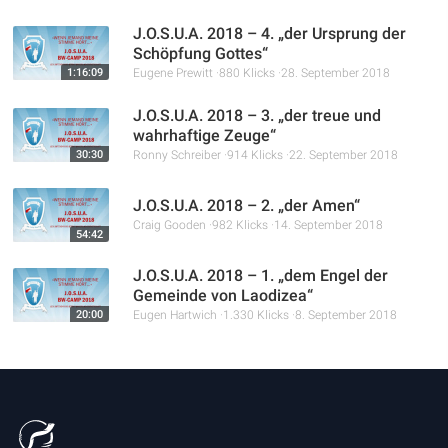
J.O.S.U.A. 2018 – 4. „der Ursprung der
Schöpfung Gottes“
1:16:09
Eugene Prewitt
880 Klicks
28. September 2018
J.O.S.U.A. 2018 – 3. „der treue und
wahrhaftige Zeuge“
30:30
Ronny Schreiber
914 Klicks
22. September 2018
J.O.S.U.A. 2018 – 2. „der Amen“
Craig Gooden
982 Klicks
14. September 2018
54:42
J.O.S.U.A. 2018 – 1. „dem Engel der
Gemeinde von Laodizea“
20:00
Eugen Hartwich
1.330 Klicks
8. September 2018