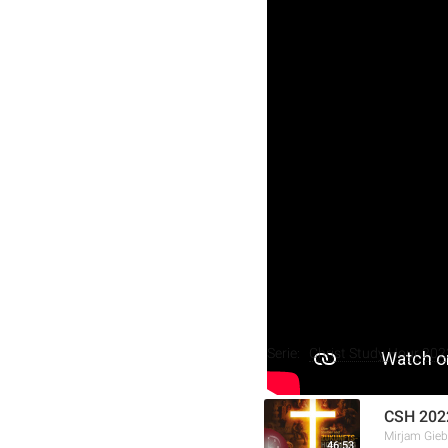
In dieser Christ Study Ho
Glauben beleuchtet. Es we
darunter die Auferweckung
Auferstehung im Glauben d
Daniel und die Aufersteh
unterstreichen.
Weitere Aufnahmen
Serie:
Christ Study Hour 202
CSH 2022
Mirjam Gieb
46:53