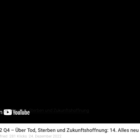
ur-Episode von David Nießner wird die Bedeutung der Auferstehun
rden biblische Beispiele von Auferweckungen vor der Kreuzigun
 von Lazarus, die Beschreibung Jesu als „Auferstehung und Lebe
er Urchristen. Weiterhin wird auf die prophetische Ankündigun
ung von Mose eingegangen, um die zentrale Stellung dieses Gla
2 Q4: Über Tod, Sterben und Zukunftshoffnung
 Q4 – Über Tod, Sterben und Zukunftshoffnung: 14. Alles neu
fried
281 Klicks
24. Dezember 2022