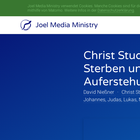
Joel Media Ministry verwendet Cookies. Manche Cookies sind für die
mithilfe von Matomo. Weitere Infos in der
Datenschutzerklärung
.
Joel Media Ministry
Christ St
Sterben u
Aufersteh
David Nießner
·
Christ 
Johannes
,
Judas
,
Lukas
,