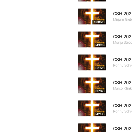
CSH 2022
Mirjam Gieb
1:08:20
CSH 2022
Monja Ströc
43:19
CSH 2022
Ronny Schr
51:25
CSH 2022
Marco Klink
37:48
CSH 2022
Ronny Schr
42:30
CSH 2022