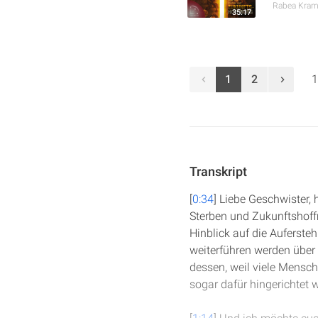
Rabea Kra
35:17
1
2
1
Transkript
[
0:34
] Liebe Geschwister,
Sterben und Zukunftshoffn
Hinblick auf die Auferste
weiterführen werden über 
dessen, weil viele Mensch
sogar dafür hingerichtet 