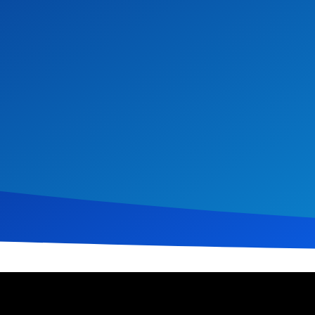
ober 2022
440
Klicks
Download