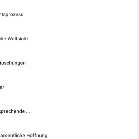
htsprozess
che Weltsicht
Täuschungen
er
prechende ...
tamentliche Hoffnung