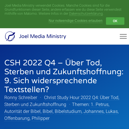
Joel Media Ministry verwendet Cookies. Manche Cookies sind für die
Menü
Grundfunktionen dieser Seite, andere erfassen wie du diese Seite verwendest
mithilfe von Matomo. Weitere Infos in der
Datenschutzerklärung
.
Nur notwendige Cookies erlauben
OK
Videoarchiv
Joel Media Ministry
Aufnahmen
CSH 2022 Q4 – Über Tod,
Serien
Sterben und Zukunftshoffnung:
Sprecher
9. Sich widersprechende
Textstellen?
Themen
Ronny Schreiber
·
Christ Study Hour 2022 Q4: Über Tod,
Sterben und Zukunftshoffnung
·
Themen:
1. Petrus
,
Autorität der Bibel
,
Bibel
,
Bibelstudium
,
Johannes
,
Lukas
,
Startseite
Offenbarung
,
Philipper