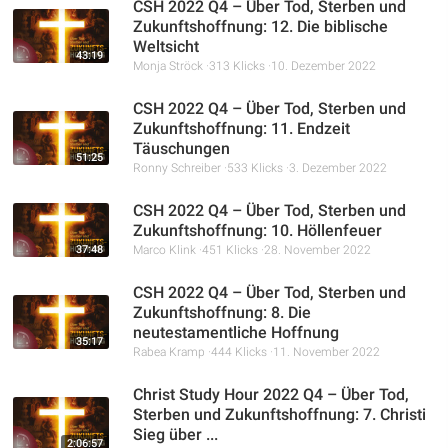
CSH 2022 Q4 – Über Tod, Sterben und
Zukunftshoffnung: 12. Die biblische
Weltsicht
43:19
Monja Ströck
313 Klicks
10. Dezember 2022
CSH 2022 Q4 – Über Tod, Sterben und
Zukunftshoffnung: 11. Endzeit
Täuschungen
51:25
Ronny Schreiber
533 Klicks
3. Dezember 2022
CSH 2022 Q4 – Über Tod, Sterben und
Zukunftshoffnung: 10. Höllenfeuer
37:48
Marco Klink
451 Klicks
28. November 2022
CSH 2022 Q4 – Über Tod, Sterben und
Zukunftshoffnung: 8. Die
neutestamentliche Hoffnung
35:17
Rabea Kramp
444 Klicks
11. November 2022
Christ Study Hour 2022 Q4 – Über Tod,
Sterben und Zukunftshoffnung: 7. Christi
Sieg über ...
2:06:57