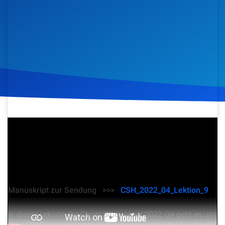
Artikel
Podcasts
Studienzentrum
Über Uns
Kontakt
19. November 2022
461
Klicks
Download
Spenden
Manuskript zur Sendung >>>
CSH_2022_04_Lektion_9
In dieser Lektion der Christ Study Hour 2022 Q4 geht es um