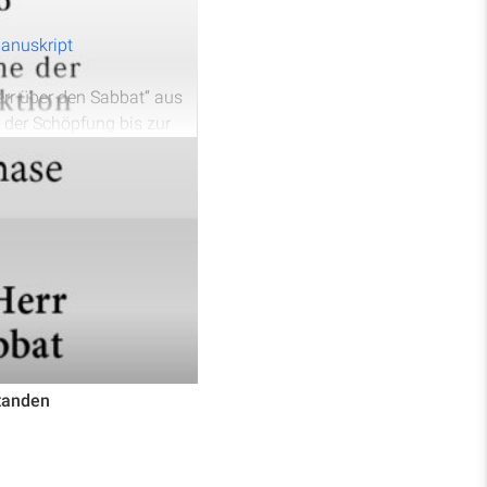
anuskript
rr über den Sabbat“ aus
 der Schöpfung bis zur
nerung an Gott als
 den Sabbat lebte und
s für die Gemeinschaft und
Zukunft.
tanden