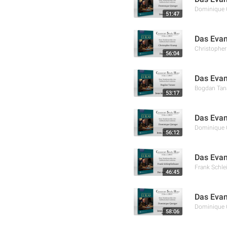
Dominique 
51:47
Das Evan
Christophe
56:04
Das Evan
Bogdan Tan
53:17
Das Evan
Dominique 
56:12
Das Evan
Frank Schle
46:45
Das Evan
Dominique 
58:06