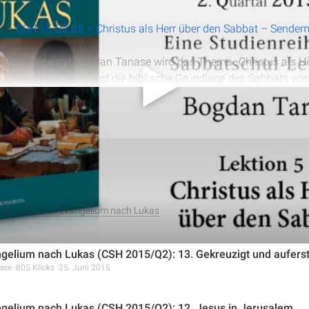
>>>
CSH 15 Q2 05 – Christus als Herr über den Sabbat – Sendem
y Hour-Folge mit Bogdan Tanase wird das Thema „Christus als He
s beleuchtet. Es wird die biblische Grundlage des Sabbats von
klärt und seine Bedeutung als Zeichen des Bundes und der Erin
alles anzeigen
Anhand von Beispielen aus dem Leben Jesu wird gezeigt, wie er
d Leben retten am Sabbat erlaubt ist. Die Bedeutung des Sabbat
es wird ebenso thematisiert wie seine ewige Bedeutung für die 
 2015 Q2: Das Evangelium nach Lukas
gelium nach Lukas (CSH 2015/Q2): 13. Gekreuzigt und aufers
ase
805 Klicks
25. Juni 2015
gelium nach Lukas (CSH 2015/Q2): 12. Jesus in Jerusalem