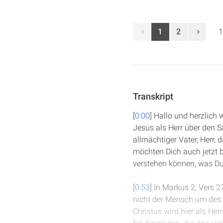
1
2
1
Transkript
[
0:00
] Hallo und herzlich
Jesus als Herr über den 
allmächtiger Vater, Herr, 
möchten Dich auch jetzt b
verstehen können, was Du
[
0:53
] In Markus 2, Vers 
nicht der Mensch um des 
Christus wird hier als He