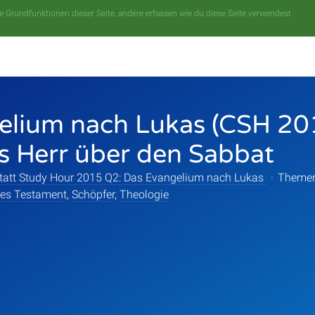
 Grundfunktionen dieser Seite, andere erfassen wie du diese Seite verwendest
elium nach Lukas (CSH 20
ls Herr über den Sabbat
tatt Study Hour 2015 Q2: Das Evangelium nach Lukas
·
Theme
es Testament
,
Schöpfer
,
Theologie