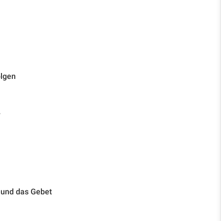
olgen
r
 und das Gebet