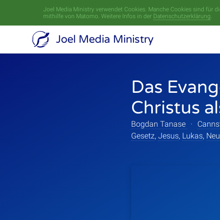
Joel Media Ministry verwendet Cookies. Manche Cookies sind für die
mithilfe von Matomo. Weitere Infos in der
Datenschutzerklärung
.
Joel Media Ministry
Das Evang
Christus a
Bogdan Tanase
·
Canns
Gesetz
,
Jesus
,
Lukas
,
Neu