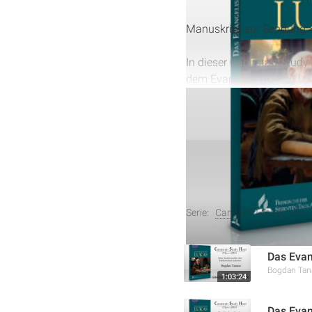
Manuskript zur Sendung 
In dieser Cannstatt Stud
dem Evangelium nach Luka
Gesetzgebung am Sinai er
Schöpfer hervorgehoben. 
lehrte, dass Gutes tun un
das Hören des Wortes Gott
Weitere Aufnahmen
Serie:
Cannstatt Study Hour
Das Evan
Bogdan Tan
1:03:24
Das Evan