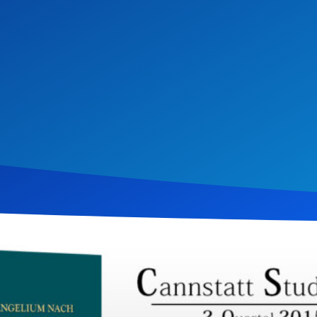
il 2015
967
Klicks
Download