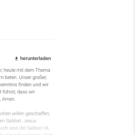
herunterladen
ur, heute mit dem Thema
 beten. Unser großer,
rkenntnis finden und wir
 führst, dass wir
, Amen.
chen willen geschaffen,
den Sabbat. Jesus
auch was der Sabbat ist,