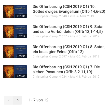
Die Offenbarung (CSH 2019 Q1) 10.
Gottes ewiges Evangelium (Offb 14,6-20)
1:01:06
Christopher Kramp
2.640 Klicks
4. März 2019
Die Offenbarung (CSH 2019 Q1) 9. Satan
und seine Verbündeten (Offb 13,1-14,5)
57:14
Christopher Kramp
2.677 Klicks
25. Februar 2019
Die Offenbarung (CSH 2019 Q1) 8. Satan,
ein besiegter Feind (Offb 12)
53:36
Christopher Kramp
2.697 Klicks
20. Februar 2019
Die Offenbarung (CSH 2019 Q1) 7. Die
sieben Posaunen (Offb 8,2-11,19)
1:03:06
Christopher Kramp
4.024 Klicks
11. Februar 2019
1 - 7 von 12