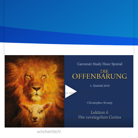
Artikel
Podcasts
Studienzentrum
Über Uns
4. Februar 2019
3.332
Klicks
Download
Kontakt
Podcast
Spenden
Diese Aufnahme ist teil eines Podcasts
Cannstatt Study Hour
Wir laden verschiedene Sprecher ein um mit uns
gemeinsam die Studienhefte der Sabbat Schule
des aktuellen Quartals zu studieren. Neue Folgen
wöchentlich!