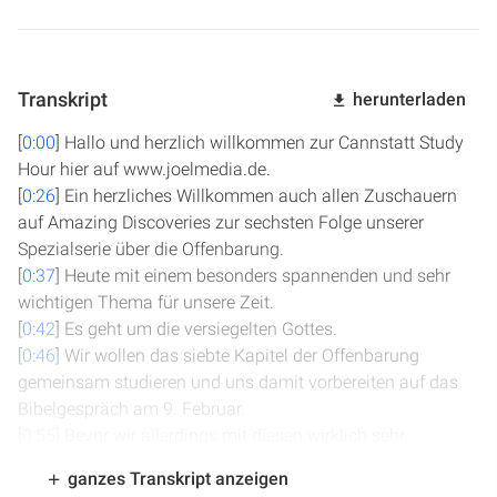
Transkript
herunterladen
[
0:00
] Hallo und herzlich willkommen zur Cannstatt Study
Hour hier auf www.joelmedia.de.
[
0:26
] Ein herzliches Willkommen auch allen Zuschauern
auf Amazing Discoveries zur sechsten Folge unserer
Spezialserie über die Offenbarung.
[
0:37
] Heute mit einem besonders spannenden und sehr
wichtigen Thema für unsere Zeit.
[
0:42
] Es geht um die versiegelten Gottes.
[
0:46
] Wir wollen das siebte Kapitel der Offenbarung
gemeinsam studieren und uns damit vorbereiten auf das
Bibelgespräch am 9. Februar.
[
0:55
] Bevor wir allerdings mit diesen wirklich sehr
interessanten Versen beginnen, wollen wir Gottes Geist
ganzes Transkript anzeigen
einladen, an uns und in uns zu wirken.