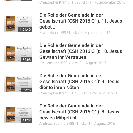
die Notwendigkeit betont, aktiv auf andere zuzugehen,
Christopher Kramp
1.095 Klicks
14. September 2016
Beziehungen aufzubauen und als Botschafter Gottes zu
Die Rolle der Gemeinde in der
wirken, ohne sich von der Welt beeinflussen zu lassen.
Gesellschaft (CSH 2016 Q1): 11. Jesus
gebot ...
1:04:40
Erwin Nanasi
892 Klicks
7. September 2016
Die Rolle der Gemeinde in der
Gesellschaft (CSH 2016 Q1): 10. Jesus
Gewann ihr Vertrauen
52:08
Liz Hermann
833 Klicks
31. August 2016
Die Rolle der Gemeinde in der
Gesellschaft (CSH 2016 Q1): 9. Jesus
diente ihren Nöten
52:26
Christopher Kramp
1.433 Klicks
24. August 2016
Die Rolle der Gemeinde in der
Gesellschaft (CSH 2016 Q1): 8. Jesus
bewies Mitgefühl
41:23
Andreas Buchholz
881 Klicks
17. August 2016