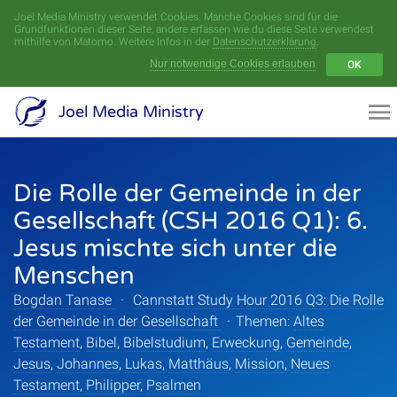
Joel Media Ministry verwendet Cookies. Manche Cookies sind für die
Menü
Grundfunktionen dieser Seite, andere erfassen wie du diese Seite verwendest
mithilfe von Matomo. Weitere Infos in der
Datenschutzerklärung
.
Nur notwendige Cookies erlauben
OK
Videoarchiv
Joel Media Ministry
Aufnahmen
Die Rolle der Gemeinde in der
Serien
Gesellschaft (CSH 2016 Q1): 6.
Sprecher
Jesus mischte sich unter die
Menschen
Themen
Bogdan Tanase
·
Cannstatt Study Hour 2016 Q3: Die Rolle
der Gemeinde in der Gesellschaft
·
Themen:
Altes
Testament
,
Bibel
,
Bibelstudium
,
Erweckung
,
Gemeinde
,
Startseite
Jesus
,
Johannes
,
Lukas
,
Matthäus
,
Mission
,
Neues
Testament
,
Philipper
,
Psalmen