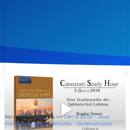
Artikel
Podcasts
Studienzentrum
Über Uns
Kontakt
3. August 2016
803
Klicks
Download
Spenden
Manuskript zur Sendung >>>
CSH 16 Q3 06 – Jesus
mischte sich unter die Menschen – Sendemanuskript