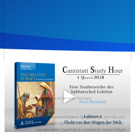
Artikel
Podcasts
Studienzentrum
Über Uns
22. Januar 2018
1.053
Klicks
Download
Kontakt
Spenden
Podcast
Diese Aufnahme ist teil eines Podcasts
Cannstatt Study Hour
Wir laden verschiedene Sprecher ein um mit uns
gemeinsam die Studienhefte der Sabbat Schule
des aktuellen Quartals zu studieren. Neue Folgen