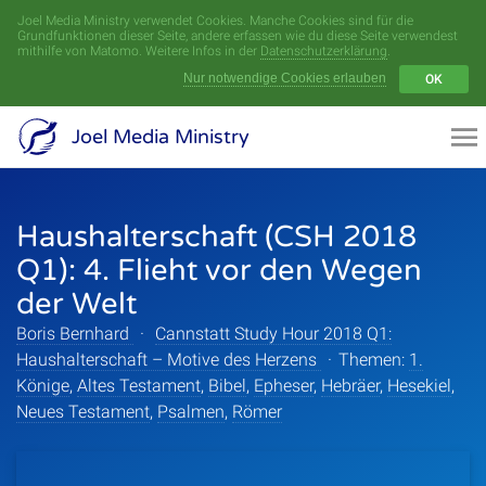
Joel Media Ministry verwendet Cookies. Manche Cookies sind für die
Menü
Grundfunktionen dieser Seite, andere erfassen wie du diese Seite verwendest
mithilfe von Matomo. Weitere Infos in der
Datenschutzerklärung
.
Nur notwendige Cookies erlauben
OK
Videoarchiv
Joel Media Ministry
Aufnahmen
Haushalterschaft (CSH 2018
Serien
Q1): 4. Flieht vor den Wegen
Sprecher
der Welt
Boris Bernhard
·
Cannstatt Study Hour 2018 Q1:
Themen
Haushalterschaft – Motive des Herzens
·
Themen:
1.
Könige
,
Altes Testament
,
Bibel
,
Epheser
,
Hebräer
,
Hesekiel
,
Neues Testament
,
Psalmen
,
Römer
Startseite