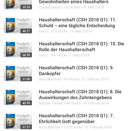
Gewohnheiten eines Haushalters
39:28
Chiara Castoro
762 Klicks
19. März 2018
Haushalterschaft (CSH 2018 Q1): 11.
Schuld – eine tägliche Entscheidung
48:27
Dina T.
810 Klicks
13. März 2018
Haushalterschaft (CSH 2018 Q1): 10. Die
Rolle der Haushalterschaft
58:59
Dina T.
941 Klicks
7. März 2018
Haushalterschaft (CSH 2018 Q1): 9.
Dankopfer
31:06
Boris Bernhard
919 Klicks
27. Februar 2018
Haushalterschaft (CSH 2018 Q1): 8. Die
Auswirkungen des Zehntengebens
40:49
Bogdan Tanase
946 Klicks
19. Februar 2018
Haushalterschaft (CSH 2018 Q1): 7.
Ehrlichkeit Gott gegenüber
37:21
Boris Bernhard
1.073 Klicks
12. Februar 2018