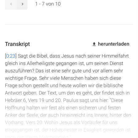
1 - 7 von 10
Transkript
herunterladen
[
0:23
] Sagt die Bibel, dass Jesus nach seiner Himmelfahrt
gleich ins Allerheiligste gegangen ist, um seinen Dienst
auszuführen? Das ist eine sehr gute und vor allem sehr
wichtige Frage. Sehr viele Menschen haben sich diese
Frage schon gestellt und heute wollen wir die biblische
Antwort geben. Der Text, um den es geht, der findet sich in
Hebräer 6, Vers 19 und 20. Paulus sagt uns hier: "Diese
Hoffnung halten wir fest als einen sicheren und festen
Anker der Seele, der auch hineinreicht ins Innere, hinter den
Vorhang. Vers 20: Wohin Jesus als Vorläufer für uns
eingegangen ist, der Hohepriester in Ewigkeit geworden ist
nach der Weise Melchisedeks."