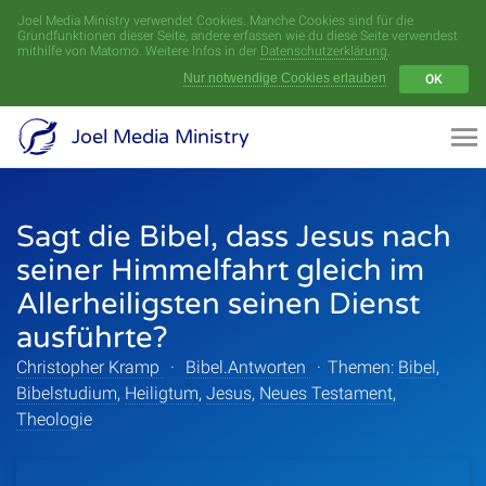
Joel Media Ministry verwendet Cookies. Manche Cookies sind für die
Menü
Grundfunktionen dieser Seite, andere erfassen wie du diese Seite verwendest
mithilfe von Matomo. Weitere Infos in der
Datenschutzerklärung
.
Nur notwendige Cookies erlauben
OK
Videoarchiv
Joel Media Ministry
Aufnahmen
Sagt die Bibel, dass Jesus nach
Serien
seiner Himmelfahrt gleich im
Sprecher
Allerheiligsten seinen Dienst
ausführte?
Themen
Christopher Kramp
·
Bibel.Antworten
·
Themen:
Bibel
,
Bibelstudium
,
Heiligtum
,
Jesus
,
Neues Testament
,
Theologie
Startseite