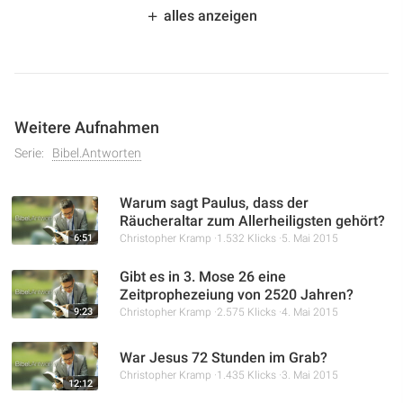
Stiftshütte wird erklärt, warum die Interpretation von
alles anzeigen
Hebräer 6
:19-20 missverstanden werden kann. Der
Sprecher erläutert die Unterscheidung zwischen dem
Eingangsvorhang und dem Vorhang, der das Heilige vom
Allerheiligsten trennte, und zeigt auf, wann Jesus
tatsächlich in das Allerheiligste einging.
Weitere Aufnahmen
Serie:
Bibel.Antworten
Warum sagt Paulus, dass der
Räucheraltar zum Allerheiligsten gehört?
6:51
Christopher Kramp
1.532 Klicks
5. Mai 2015
Gibt es in 3. Mose 26 eine
Zeitprophezeiung von 2520 Jahren?
9:23
Christopher Kramp
2.575 Klicks
4. Mai 2015
War Jesus 72 Stunden im Grab?
Christopher Kramp
1.435 Klicks
3. Mai 2015
12:12