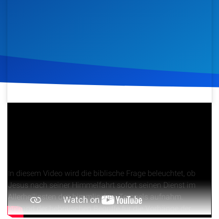
Artikel
Podcasts
Studienzentrum
Über Uns
10. Mai 2015
1.804
Klicks
Download
Kontakt
Spenden
In diesem Video wird die biblische Frage beleuchtet, ob
Jesus nach seiner Himmelfahrt sofort seinen Dienst im
Allerheiligsten des himmlischen Tempels aufnahm.
Anhand der hebräischen Begriffe für die Vorhänge der