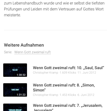
zum Lebenshandbuch wurde und wie er selbst die tiefsten
Prüfungen und Leiden mit dem Vertrauen auf Gottes Wort
meisterte.
Weitere Aufnahmen
Serie:
Wenn Gott zweimal ruft
Wenn Gott zweimal ruft: 10. „Saul, Saul“
Christopher Kramp
1.609 Klicks
11. Juni 2012
1:30:32
Wenn Gott zweimal ruft: 8. „Simon,
Simon“
1:31:22
Christopher Kramp
1.453 Klicks
6. Juni 2012
Wenn Gott zweimal ruft: 7. „Jerusalem,
Jerusalem“