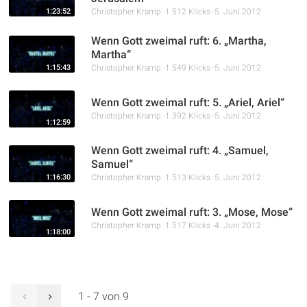
1:23:52
Christopher Kramp
1.512 Klicks
5. Juni 2012
Wenn Gott zweimal ruft: 6. „Martha,
Martha“
1:15:43
Christopher Kramp
1.549 Klicks
5. Juni 2012
Wenn Gott zweimal ruft: 5. „Ariel, Ariel“
Christopher Kramp
1.392 Klicks
5. Juni 2012
1:12:59
Wenn Gott zweimal ruft: 4. „Samuel,
Samuel“
1:16:30
Christopher Kramp
1.513 Klicks
5. Juni 2012
Wenn Gott zweimal ruft: 3. „Mose, Mose“
Christopher Kramp
1.517 Klicks
4. Juni 2012
1:18:00
1 - 7 von 9