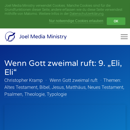
Joel Media Ministry verwendet Cookies. Manche Cookies sind für die
Menü
Grundfunktionen dieser Seite, andere erfassen wie du diese Seite verwendest
mithilfe von Matomo. Weitere Infos in der
Datenschutzerklärung
.
Nur notwendige Cookies erlauben
OK
Videoarchiv
Joel Media Ministry
Aufnahmen
Wenn Gott zweimal ruft: 9. „Eli,
Serien
Eli“
Sprecher
Christopher Kramp
·
Wenn Gott zweimal ruft
·
Themen:
Altes Testament
,
Bibel
,
Jesus
,
Matthäus
,
Neues Testament
,
Themen
Psalmen
,
Theologie
,
Typologie
Startseite