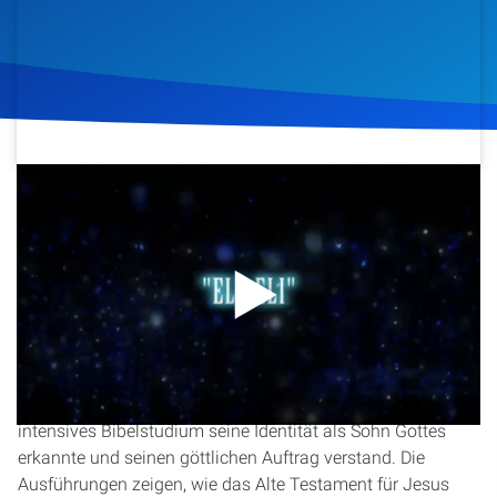
Artikel
Podcasts
Studienzentrum
11. Juni 2012
1.465
Klicks
Download
Über Uns
Kontakt
In dieser Predigt beleuchtet Christopher Kramp die
Spenden
tiefgreifende Bedeutung von Jesus‘ Beziehung zum Wort
Gottes, wie sie sich bereits in seiner Jugend zeigte. Anhand
biblischer Texte wird nachvollziehbar, wie Jesus durch
intensives Bibelstudium seine Identität als Sohn Gottes
erkannte und seinen göttlichen Auftrag verstand. Die
Ausführungen zeigen, wie das Alte Testament für Jesus