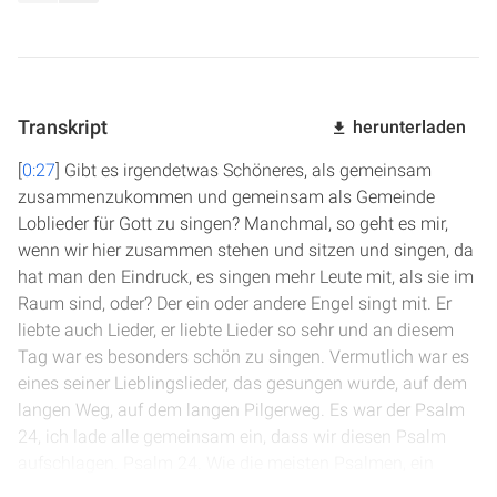
Transkript
herunterladen
[
0:27
] Gibt es irgendetwas Schöneres, als gemeinsam
zusammenzukommen und gemeinsam als Gemeinde
Loblieder für Gott zu singen? Manchmal, so geht es mir,
wenn wir hier zusammen stehen und sitzen und singen, da
hat man den Eindruck, es singen mehr Leute mit, als sie im
Raum sind, oder? Der ein oder andere Engel singt mit. Er
liebte auch Lieder, er liebte Lieder so sehr und an diesem
Tag war es besonders schön zu singen. Vermutlich war es
eines seiner Lieblingslieder, das gesungen wurde, auf dem
langen Weg, auf dem langen Pilgerweg. Es war der Psalm
24, ich lade alle gemeinsam ein, dass wir diesen Psalm
aufschlagen. Psalm 24. Wie die meisten Psalmen, ein
Psalm von David, diesem begnadeten Musiker von Gott.