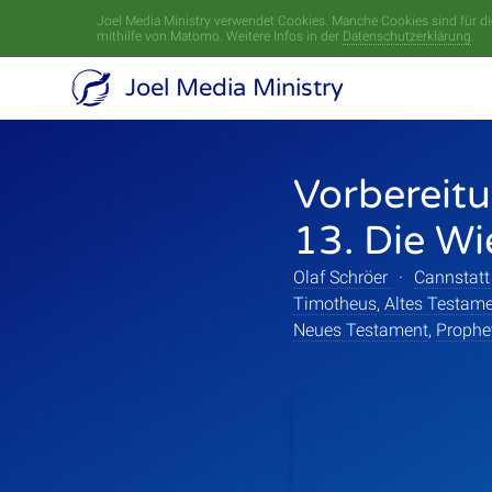
Joel Media Ministry verwendet Cookies. Manche Cookies sind für die
mithilfe von Matomo. Weitere Infos in der
Datenschutzerklärung
.
Joel Media Ministry
Vorbereitu
13. Die Wi
Olaf Schröer
·
Cannstatt
Timotheus
,
Altes Testam
Neues Testament
,
Prophe