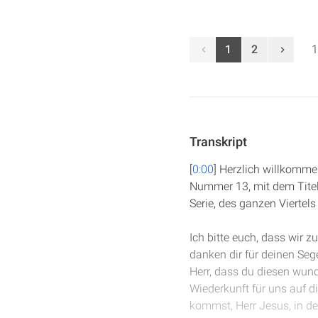
1
2
1
Transkript
[
0:00
] Herzlich willkommen
Nummer 13, mit dem Titel:
Serie, des ganzen Viertel
Ich bitte euch, dass wir
danken dir für deinen Sege
Herr, dass du diesen wun
Wiederkunft für uns auf d
kommst, Herr Jesus, in de