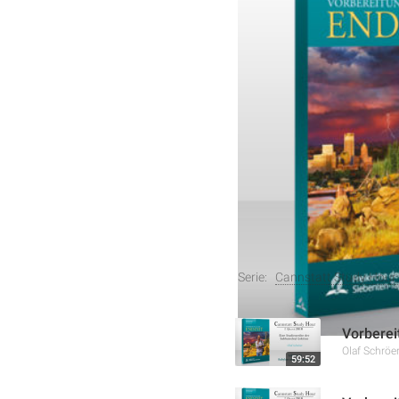
In dieser Lektion der Cann
Sprecher Olaf Schröer bel
Er erklärt die zehn bibli
Gläubigen und Ungläubige
sein und sich auf die Wie
Weitere Aufnahmen
Serie:
Cannstatt Study Hour 
Vorberei
Olaf Schröe
59:52