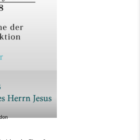
t unseres Herrn Jesus.
unkt der Weltgeschichte.
 beschreibt, was mit den
ichtigkeit, wachsam zu
 mit ihm lebt.
edon