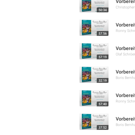
Vorberei
Christophe
50:34
Vorberei
Ronny Schr
57:56
Vorberei
Olaf Schröe
57:19
Vorberei
Boris Bernh
32:19
Vorberei
Ronny Schr
57:40
Vorberei
Boris Bernh
37:52