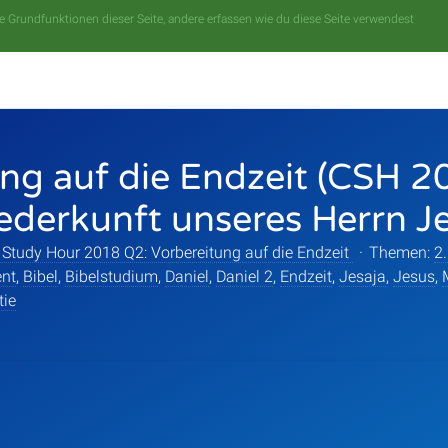
 Grundfunktionen dieser Seite, andere erfassen wie du diese Seite verwendest
ng auf die Endzeit (CSH 2
ederkunft unseres Herrn J
 Study Hour 2018 Q2: Vorbereitung auf die Endzeit
·
Themen:
2
ent
,
Bibel
,
Bibelstudium
,
Daniel
,
Daniel 2
,
Endzeit
,
Jesaja
,
Jesus
,
tie