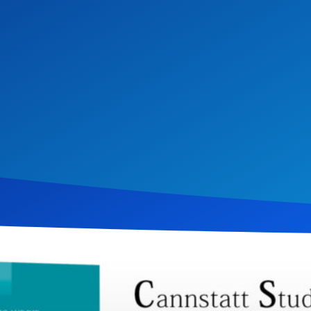
i 2018
1.952
Klicks
Download