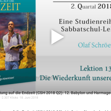
statt Study Hour, Lektion 13, dreht sich alles um die Wiederkunf
euchtet die Bedeutung dieses glorreichen Ereignisses als Höhep
schen Merkmale, an denen die Wiederkunft Jesu erkennbar ist, und
n bei diesem Ereignis geschehen wird. Die Lektion betont die W
derkunft vorzubereiten, indem man Jesus sein Leben übergibt und
2018 Q2: Vorbereitung auf die Endzeit
tung auf die Endzeit (CSH 2018 Q2): 12. Babylon und Harmag
r
2.307 Klicks
18. Juni 2018