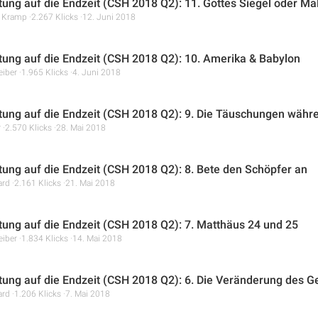
tung auf die Endzeit (CSH 2018 Q2): 11. Gottes Siegel oder Ma
r Kramp
2.267 Klicks
12. Juni 2018
tung auf die Endzeit (CSH 2018 Q2): 10. Amerika & Babylon
eiber
1.965 Klicks
4. Juni 2018
tung auf die Endzeit (CSH 2018 Q2): 9. Die Täuschungen währe
r
2.570 Klicks
28. Mai 2018
tung auf die Endzeit (CSH 2018 Q2): 8. Bete den Schöpfer an
ard
2.161 Klicks
21. Mai 2018
tung auf die Endzeit (CSH 2018 Q2): 7. Matthäus 24 und 25
eiber
1.834 Klicks
14. Mai 2018
tung auf die Endzeit (CSH 2018 Q2): 6. Die Veränderung des G
ard
1.206 Klicks
7. Mai 2018