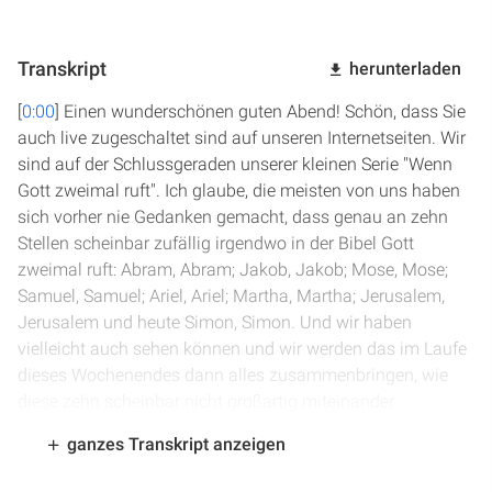
Transkript
herunterladen
[
0:00
] Einen wunderschönen guten Abend! Schön, dass Sie
auch live zugeschaltet sind auf unseren Internetseiten. Wir
sind auf der Schlussgeraden unserer kleinen Serie "Wenn
Gott zweimal ruft". Ich glaube, die meisten von uns haben
sich vorher nie Gedanken gemacht, dass genau an zehn
Stellen scheinbar zufällig irgendwo in der Bibel Gott
zweimal ruft: Abram, Abram; Jakob, Jakob; Mose, Mose;
Samuel, Samuel; Ariel, Ariel; Martha, Martha; Jerusalem,
Jerusalem und heute Simon, Simon. Und wir haben
vielleicht auch sehen können und wir werden das im Laufe
dieses Wochenendes dann alles zusammenbringen, wie
diese zehn scheinbar nicht großartig miteinander
verbundenen Geschichten trotzdem einen gemeinsamen
ganzes Transkript anzeigen
roten Faden sogar noch haben, der vor allem uns
ansprechen soll.