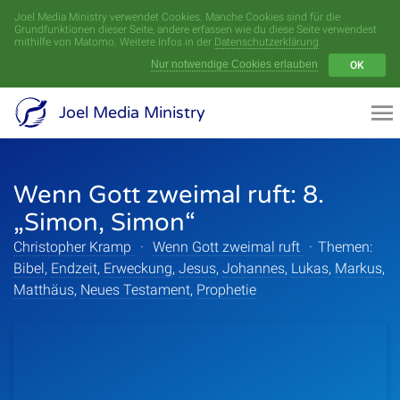
Joel Media Ministry verwendet Cookies. Manche Cookies sind für die
Menü
Grundfunktionen dieser Seite, andere erfassen wie du diese Seite verwendest
mithilfe von Matomo. Weitere Infos in der
Datenschutzerklärung
.
Nur notwendige Cookies erlauben
OK
Videoarchiv
Joel Media Ministry
Aufnahmen
Wenn Gott zweimal ruft: 8.
Serien
„Simon, Simon“
Sprecher
Christopher Kramp
·
Wenn Gott zweimal ruft
·
Themen:
Bibel
,
Endzeit
,
Erweckung
,
Jesus
,
Johannes
,
Lukas
,
Markus
,
Themen
Matthäus
,
Neues Testament
,
Prophetie
Startseite