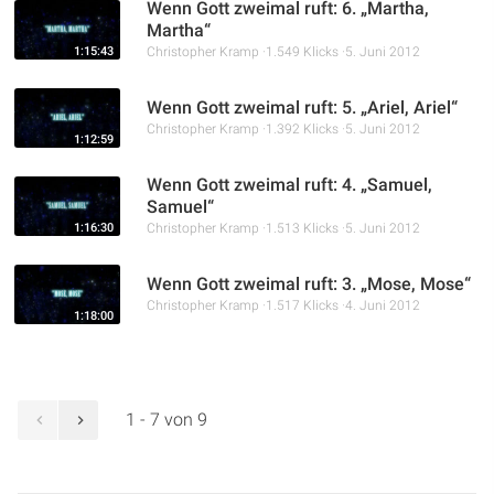
Wenn Gott zweimal ruft: 6. „Martha,
Martha“
1:15:43
Christopher Kramp
1.549 Klicks
5. Juni 2012
Wenn Gott zweimal ruft: 5. „Ariel, Ariel“
Christopher Kramp
1.392 Klicks
5. Juni 2012
1:12:59
Wenn Gott zweimal ruft: 4. „Samuel,
Samuel“
1:16:30
Christopher Kramp
1.513 Klicks
5. Juni 2012
Wenn Gott zweimal ruft: 3. „Mose, Mose“
Christopher Kramp
1.517 Klicks
4. Juni 2012
1:18:00
1 - 7 von 9