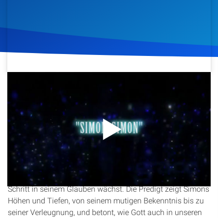
Artikel
Podcasts
Studienzentrum
6. Juni 2012
1.453
Klicks
Download
Über Uns
Kontakt
In dieser Predigt spricht Christopher Kramp über die
Spenden
biblische Figur Simon Petrus und seine Entwicklung. Er
beleuchtet, wie Simon, ein einfacher Fischer, von Jesus
berufen wird, eine neue Identität erhält und Schritt für
Schritt in seinem Glauben wächst. Die Predigt zeigt Simons
Höhen und Tiefen, von seinem mutigen Bekenntnis bis zu
seiner Verleugnung, und betont, wie Gott auch in unseren