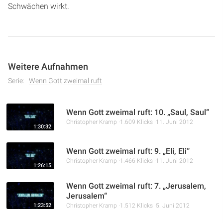
Schwächen wirkt.
Weitere Aufnahmen
Serie:
Wenn Gott zweimal ruft
Wenn Gott zweimal ruft: 10. „Saul, Saul“
Christopher Kramp
1.609 Klicks
11. Juni 2012
1:30:32
Wenn Gott zweimal ruft: 9. „Eli, Eli“
Christopher Kramp
1.466 Klicks
11. Juni 2012
1:26:15
Wenn Gott zweimal ruft: 7. „Jerusalem,
Jerusalem“
1:23:52
Christopher Kramp
1.512 Klicks
5. Juni 2012